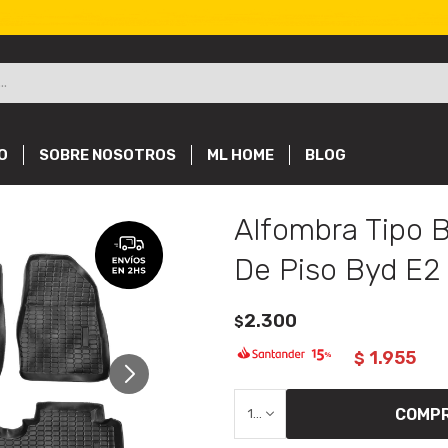
O
SOBRE NOSOTROS
ML HOME
BLOG
Alfombra Tipo 
De Piso Byd E2
2.300
$
1.955
$
COMP
1