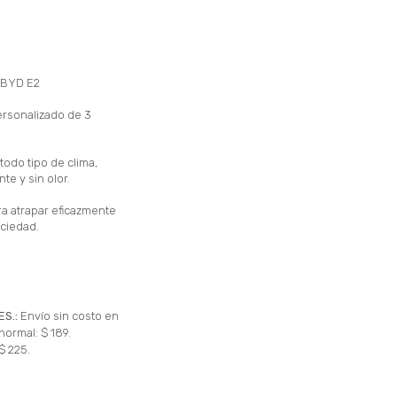
 BYD E2
ersonalizado de 3
 todo tipo de clima,
te y sin olor.
a atrapar eficazmente
uciedad.
ES.:
Envío sin costo en
normal: $ 189.
$ 225.