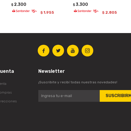
2.300
3.300
$
$
1.955
2.805
$
$




cuenta
Newsletter
¡Suscribite y recibí todas nuestras novedades!
enta
compras
SUSCRIBIR
irecciones