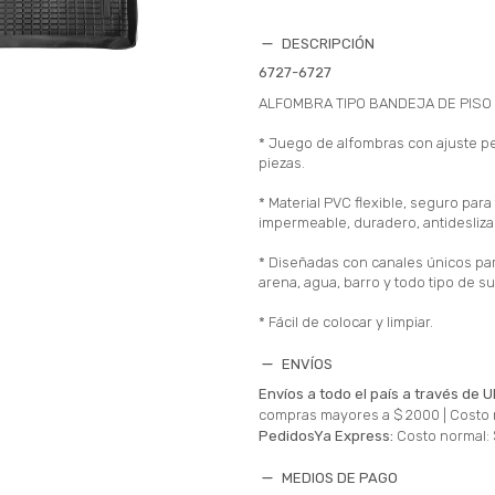
DESCRIPCIÓN
6727-6727
ALFOMBRA TIPO BANDEJA DE PISO
* Juego de alfombras con ajuste p
piezas.
* Material PVC flexible, seguro para
impermeable, duradero, antideslizan
* Diseñadas con canales únicos par
arena, agua, barro y todo tipo de s
* Fácil de colocar y limpiar.
ENVÍOS
Envíos a todo el país a través de U
compras mayores a $ 2000 |
Costo 
PedidosYa Express:
Costo normal: 
MEDIOS DE PAGO