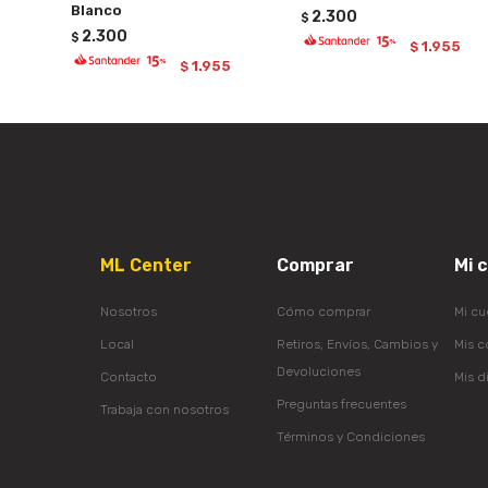
Blanco
2.300
$
2.300
$
1.955
$
1.955
$
ML Center
Comprar
Mi 
Nosotros
Cómo comprar
Mi cu
Local
Retiros, Envíos, Cambios y
Mis 
Devoluciones
Contacto
Mis d
Preguntas frecuentes
Trabaja con nosotros
Términos y Condiciones