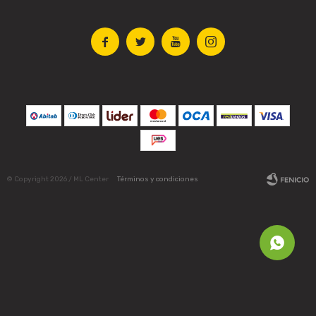




© Copyright 2026 / ML Center
Términos y condiciones
Fenicio