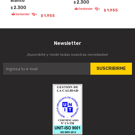
Blanco
2.300
$
2.300
$
1.955
$
1.955
$
Newsletter
¡Suscribite y recibí todas nuestras novedades!
SUSCRIBIRME