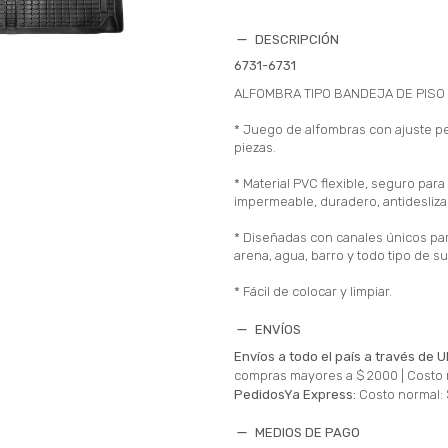
DESCRIPCIÓN
6731-6731
ALFOMBRA TIPO BANDEJA DE PISO
* Juego de alfombras con ajuste p
piezas.
* Material PVC flexible, seguro para
impermeable, duradero, antideslizan
* Diseñadas con canales únicos par
arena, agua, barro y todo tipo de s
* Fácil de colocar y limpiar.
ENVÍOS
Envíos a todo el país a través de U
compras mayores a $ 2000 |
Costo 
PedidosYa Express:
Costo normal: 
MEDIOS DE PAGO