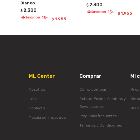
Blanco
2.300
$
2.300
$
1.955
$
1.955
$
ML Center
Comprar
Mi 
Nosotros
Cómo comprar
Mi cu
Local
Retiros, Envíos, Cambios y
Mis 
Devoluciones
Contacto
Mis d
Preguntas frecuentes
Trabaja con nosotros
Términos y Condiciones