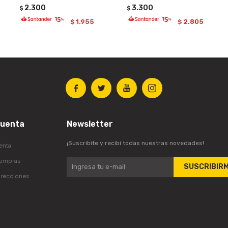
2.300
3.300
$
$
1.955
2.805
$
$




cuenta
Newsletter
¡Suscribite y recibí todas nuestras novedades!
enta
compras
SUSCRIBIR
irecciones