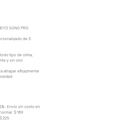
 BYD SONG PRO
ersonalizado de 3
 todo tipo de clima,
te y sin olor.
a atrapar eficazmente
uciedad.
ES.:
Envío sin costo en
normal: $ 189.
$ 225.