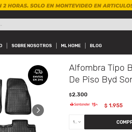
O
SOBRE NOSOTROS
ML HOME
BLOG
Alfombra Tipo 
De Piso Byd So
2.300
$
1.955
$
COMP
1