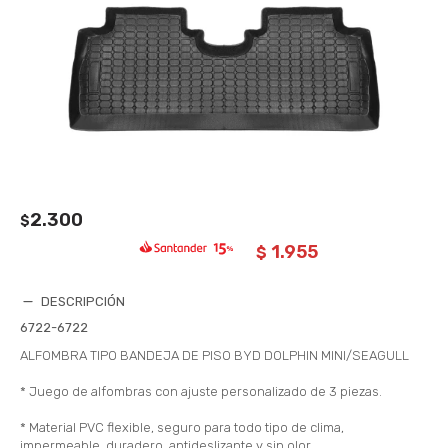
2.300
$
1.955
$
DESCRIPCIÓN
6722-6722
ALFOMBRA TIPO BANDEJA DE PISO BYD DOLPHIN MINI/SEAGULL
* Juego de alfombras con ajuste personalizado de 3 piezas.
* Material PVC flexible, seguro para todo tipo de clima,
impermeable, duradero, antideslizante y sin olor.