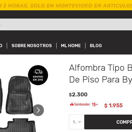
O
SOBRE NOSOTROS
ML HOME
BLOG
Alfombra Tipo 
De Piso Para B
2.300
$
1.955
$
COMP
1