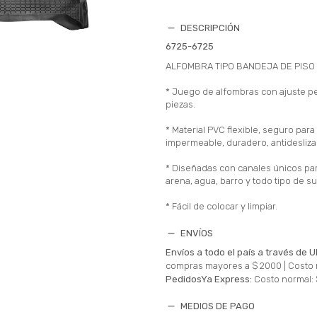
DESCRIPCIÓN
6725-6725
ALFOMBRA TIPO BANDEJA DE PISO
* Juego de alfombras con ajuste p
piezas.
* Material PVC flexible, seguro para
impermeable, duradero, antideslizan
* Diseñadas con canales únicos par
arena, agua, barro y todo tipo de s
* Fácil de colocar y limpiar.
ENVÍOS
Envíos a todo el país a través de U
compras mayores a $ 2000 |
Costo 
PedidosYa Express:
Costo normal: 
MEDIOS DE PAGO