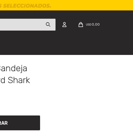
0,00
USD
Bandeja
yd Shark
RAR