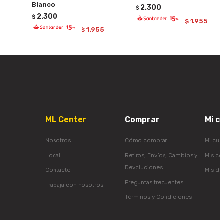
Blanco
2.300
$
2.300
$
1.955
$
1.955
$
ML Center
Comprar
Mi 
Nosotros
Cómo comprar
Mi cu
Local
Retiros, Envíos, Cambios y
Mis 
Devoluciones
Contacto
Mis d
Preguntas frecuentes
Trabaja con nosotros
Términos y Condiciones