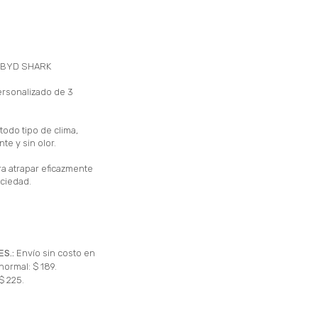
 BYD SHARK
ersonalizado de 3
 todo tipo de clima,
te y sin olor.
a atrapar eficazmente
uciedad.
ES.:
Envío sin costo en
normal: $ 189.
$ 225.