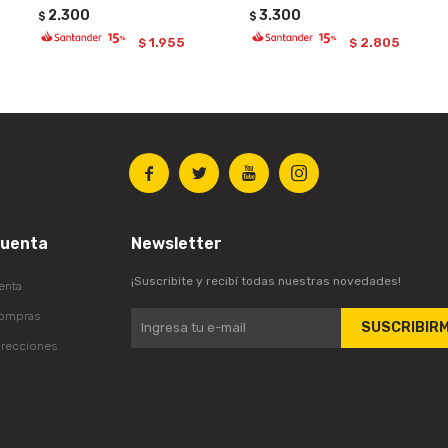
2.300
3.300
$
$
1.955
2.805
$
$




cuenta
Newsletter
¡Suscribite y recibí todas nuestras novedades!
enta
compras
SUSCRIBIR
irecciones