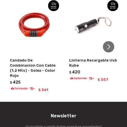
Candado De
Linterna Recargable Usb
Combinacion Con Cable
Kube
(1.2 Mts) - Solex - Color
420
$
Rojo
357
$
425
$
361
$
Newsletter
¡Suscribite y recibí todas nuestras novedades!