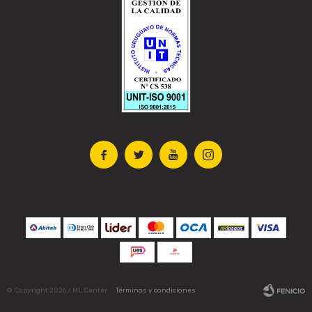




© Copyright 2026 / ML Center
Términos y condiciones