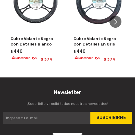
Cubre Volante Negro
Cubre Volante Negro
Con Detalles Blanco
Con Detalles En Gris
440
440
$
$
374
374
$
$
Newsletter
¡Suscribite y recibí todas nuestras novedades!
SUSCRIBIRME