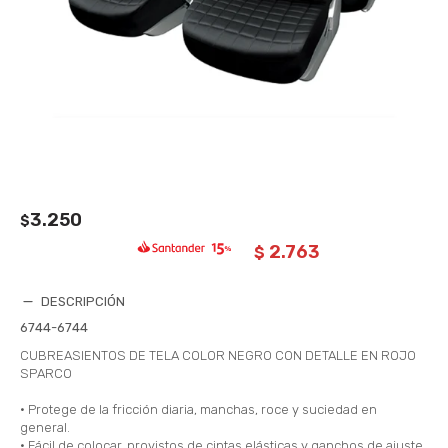
3.250
$
2.763
$
DESCRIPCIÓN
6744-6744
CUBREASIENTOS DE TELA COLOR NEGRO CON DETALLE EN ROJO
SPARCO
• Protege de la fricción diaria, manchas, roce y suciedad en
general.
• Fácil de colocar, provistos de cintas elásticas y ganchos de ajuste.