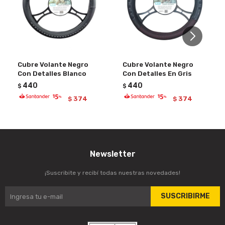
Cubre Volante Negro
Cubre Volante Negro
Con Detalles Blanco
Con Detalles En Gris
440
440
$
$
374
374
$
$
Newsletter
¡Suscribite y recibí todas nuestras novedades!
SUSCRIBIRME