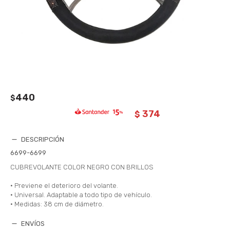
440
$
374
$
DESCRIPCIÓN
6699-6699
CUBREVOLANTE COLOR NEGRO CON BRILLOS
• Previene el deterioro del volante.
• Universal. Adaptable a todo tipo de vehículo.
• Medidas: 38 cm de diámetro.
ENVÍOS