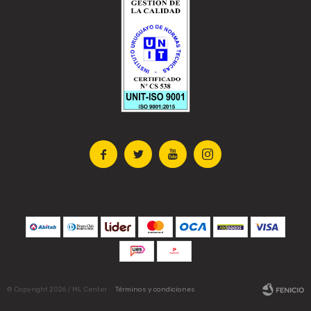




© Copyright 2026 / ML Center
Términos y condiciones