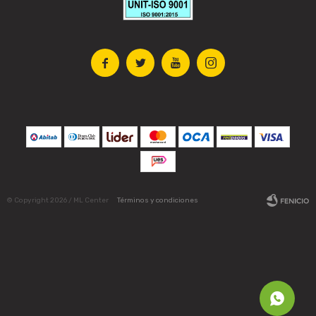




© Copyright 2026 / ML Center
Términos y condiciones
Fenicio