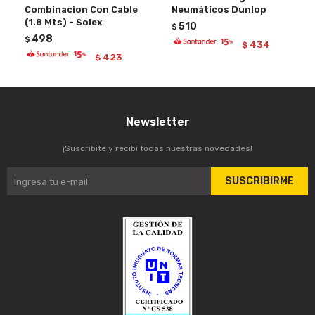
Combinacion Con Cable
Neumáticos Dunlop
(1.8 Mts) - Solex
510
$
498
$
434
$
423
$
Newsletter
¡Suscribite y recibí todas nuestras novedades!
SUSCRIBIRME