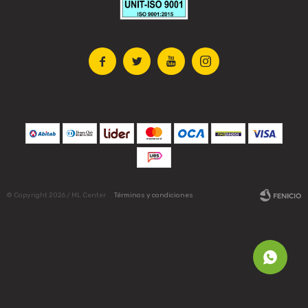




© Copyright 2026 / ML Center
Términos y condiciones
Fenicio