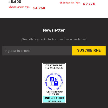
5.600
$
9.775
$
4.760
$
Newsletter
¡Suscribite y recibí todas nuestras novedades!
SUSCRIBIRME