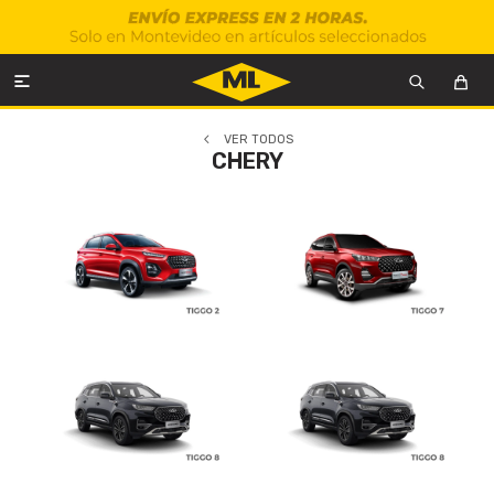

VER TODOS
CHERY