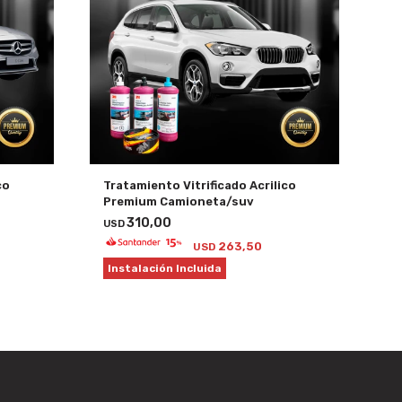
co
Tratamiento Vitrificado Acrilico
Premium Camioneta/suv
310,00
USD
263,50
USD
Instalación Incluida