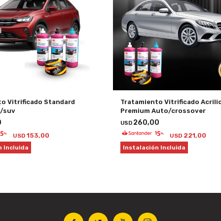
o Vitrificado Standard
Tratamiento Vitrificado Acrili
/suv
Premium Auto/crossover
0
260,00
USD
153,00
221,00
USD
USD
n Incluida
Instalación Incluida