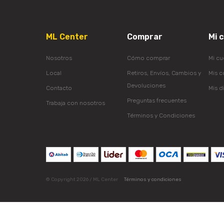
ML Center
Comprar
Mi 
Nosotros
Cómo comprar
Mi cu
Local
Retiros, Envíos, Cambios y
Mis 
Devoluciones
Contacto
Mis d
Preguntas frecuentes
Trabaja con nosotros
Términos y Condiciones
© Copyright 2026 / ML Center
Términos y condiciones