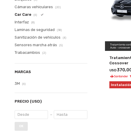
Cámaras vehiculares
(20)
Car Care
(6)
Interfaz
(8)
Laminas de seguridad
(38)
Sanitización de vehículos
(4)
Sensores marcha atrás
(5)
Trabacambios
(2)
Tratamien
Cossover
370,0
USD
MARCAS
3M
(6)
Instalació
PRECIO
(USD)
OK