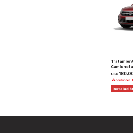
Tratamient
Camioneta
180,0
USD
Instalació