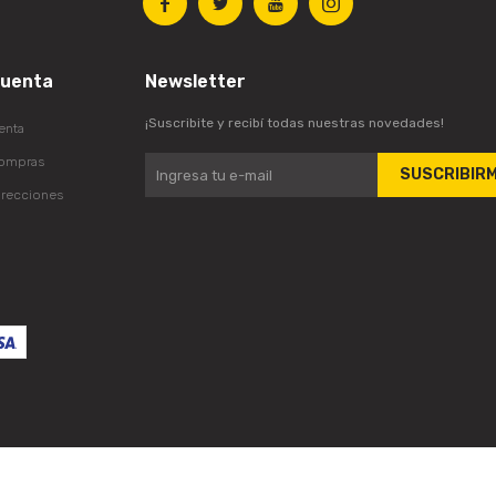




cuenta
Newsletter
¡Suscribite y recibí todas nuestras novedades!
enta
compras
SUSCRIBIR
irecciones