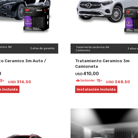
to Ceramico 3m Auto /
Tratamiento Ceramico 3m
Camioneta
0
410,00
USD
314,50
348,50
USD
USD
n Incluida
Instalación Incluida