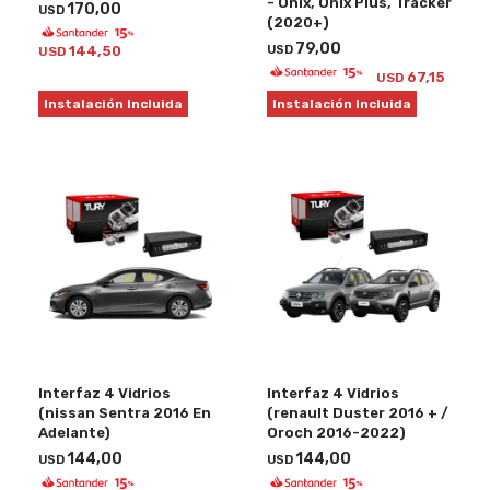
- Onix, Onix Plus, Tracker
170,00
USD
(2020+)
79,00
USD
144,50
USD
67,15
USD
Instalación Incluida
Instalación Incluida
Interfaz 4 Vidrios
Interfaz 4 Vidrios
(nissan Sentra 2016 En
(renault Duster 2016 + /
Adelante)
Oroch 2016-2022)
144,00
144,00
USD
USD