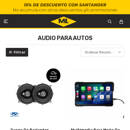

AUDIO PARA AUTOS
Recomendados
Juego De Parlantes
Multimedia Para Moto De