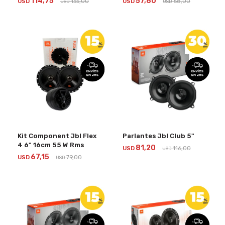
114,75
57,80
USD
135,00
USD
68,00
USD
USD
Kit Component Jbl Flex
Parlantes Jbl Club 5"
4 6" 16cm 55 W Rms
81,20
USD
116,00
USD
67,15
USD
79,00
USD