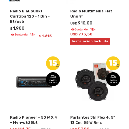
Radio Blaupunkt
Radio Multimedia Fiat
Curitiba 120 - 1 Din -
Uno 9"
Bt/usb
910,00
USD
1.900
$
773,50
USD
1.615
$
Instalación Incluida
Radio Pioneer - 50 W X 4
Parlantes Jbl Flex 4, 5"
- Mvh-s325bt
13 Cm, 55 W Rms