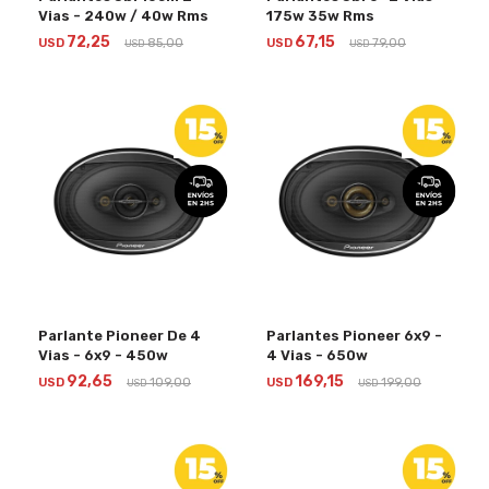
Vias - 240w / 40w Rms
175w 35w Rms
72,25
67,15
USD
85,00
USD
79,00
USD
USD
Parlante Pioneer De 4
Parlantes Pioneer 6x9 -
Vias - 6x9 - 450w
4 Vias - 650w
92,65
169,15
USD
109,00
USD
199,00
USD
USD