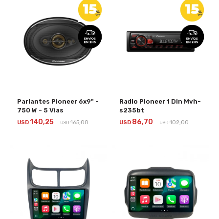
Parlantes Pioneer 6x9" -
Radio Pioneer 1 Din Mvh-
750 W - 5 Vias
s235bt
140,25
86,70
USD
165,00
USD
102,00
USD
USD