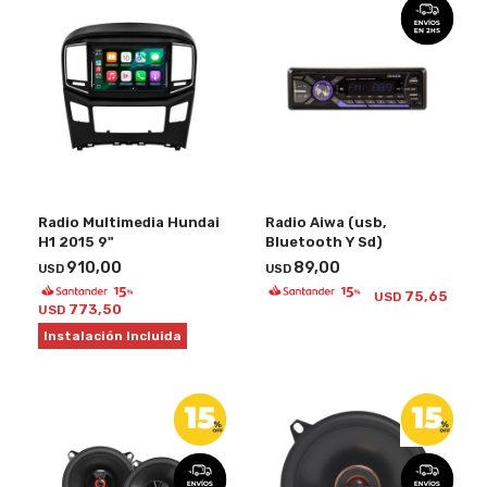
Radio Multimedia Hundai
Radio Aiwa (usb,
H1 2015 9"
Bluetooth Y Sd)
910,00
89,00
USD
USD
75,65
USD
773,50
USD
Instalación Incluida