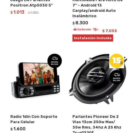
Positron Atp5030 5"
7” - Android 13
Carplay/android Auto
1.013
$
1.350
$
Inalámbrico
8.300
$
7.055
$
Instalación Incluida
Radio 1din Con Soporte
Parlantes Pioneer De 2
Para Celular
Vias 13cm 250w Max/
35w Rms, 34hz A 25 Khz
1.600
$
Ts-g1320f