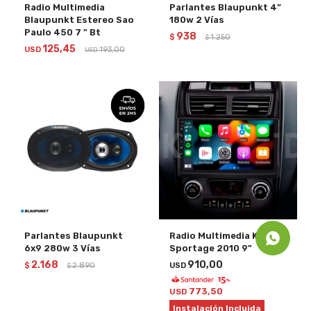
Radio Multimedia
Parlantes Blaupunkt 4”
Blaupunkt Estereo Sao
180w 2 Vías
Paulo 450 7 " Bt
938
$
1.250
$
125,45
USD
193,00
USD
Parlantes Blaupunkt
Radio Multimedia Kia
6x9 280w 3 Vías
Sportage 2010 9"
2.168
910,00
$
2.890
USD
$
773,50
USD
Instalación Incluida