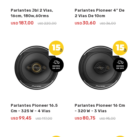
Parlantes Jbl 2 Vias,
Parlantes Pioneer 4" De
16cm, 180w,60rms
2 Vias De 10cm
187,00
30,60
USD
220,00
USD
36,00
USD
USD
Parlantes Pioneer 16.5
Parlantes Pioneer 16 Cm
Cm - 325 W - 4 Vias
- 320 W - 3 Vias
99,45
80,75
USD
117,00
USD
95,00
USD
USD