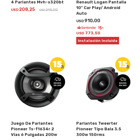
4 Parlantes Mvh-s320bt
Renault Logan Pantalla
10" Car Play/ Android
208,25
USD
245,00
USD
Auto
910,00
USD
773,50
USD
Instalación Incluida
Juego De Parlantes
Parlantes Tweerter
Pioneer Ts-f1634r 2
Pioneer Tipo Bala 3.5
Vías 6 Pulgadas 200w
300w 150rms