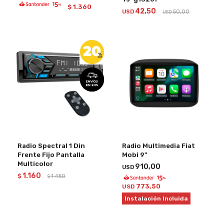
1.360
$
42,50
USD
50,00
USD
Radio Spectral 1 Din
Radio Multimedia Fiat
Frente Fijo Pantalla
Mobi 9"
Multicolor
910,00
USD
1.160
$
1.450
$
773,50
USD
Instalación Incluida