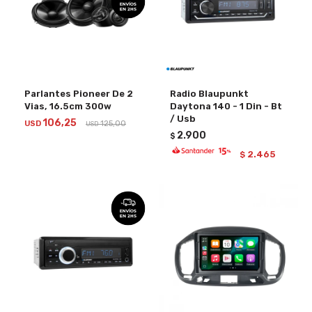
Parlantes Pioneer De 2
Radio Blaupunkt
Vias, 16.5cm 300w
Daytona 140 - 1 Din - Bt
/ Usb
106,25
USD
125,00
USD
2.900
$
2.465
$