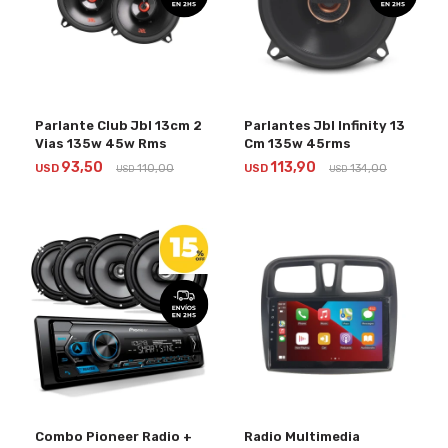
Parlante Club Jbl 13cm 2
Parlantes Jbl Infinity 13
Vias 135w 45w Rms
Cm 135w 45rms
93,50
113,90
USD
110,00
USD
134,00
USD
USD
Combo Pioneer Radio +
Radio Multimedia