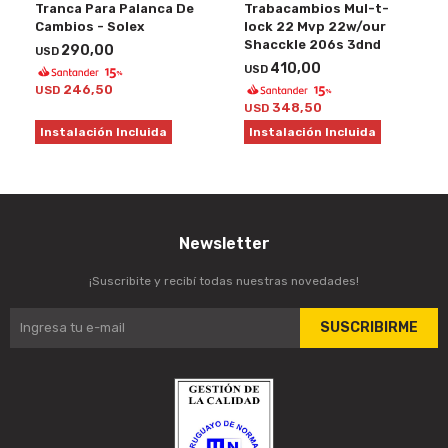
Tranca Para Palanca De
Trabacambios Mul-t-
Cambios - Solex
lock 22 Mvp 22w/our
Shacckle 206s 3dnd
290,00
USD
410,00
USD
246,50
USD
348,50
USD
Instalación Incluida
Instalación Incluida
Newsletter
¡Suscribite y recibí todas nuestras novedades!
SUSCRIBIRME