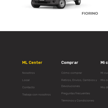
ML Center
Comprar
Mi 
Nosotros
Cómo comprar
Mi cu
Local
Retiros, Envíos, Cambios y
Mis 
Devoluciones
Contacto
Mis d
Preguntas frecuentes
Trabaja con nosotros
Términos y Condiciones