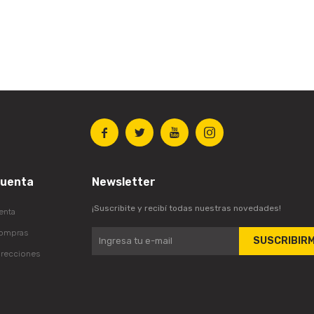




cuenta
Newsletter
¡Suscribite y recibí todas nuestras novedades!
enta
compras
SUSCRIBIR
irecciones