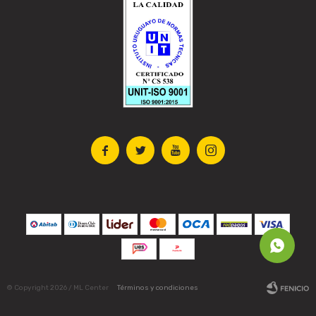




© Copyright 2026 / ML Center
Términos y condiciones