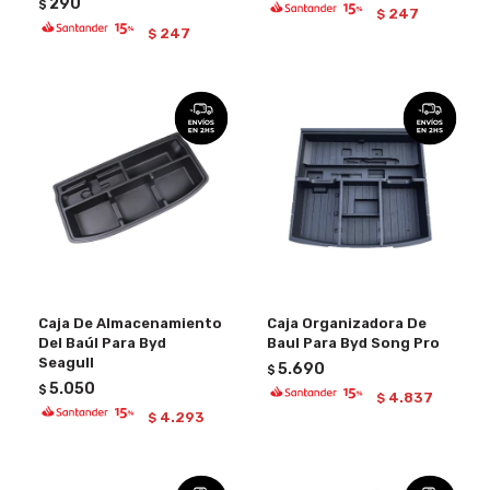
290
$
247
$
247
$
Caja De Almacenamiento
Caja Organizadora De
Del Baúl Para Byd
Baul Para Byd Song Pro
Seagull
5.690
$
5.050
$
4.837
$
4.293
$