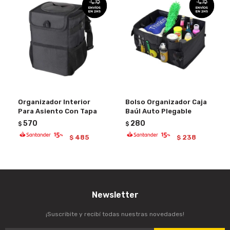
Organizador Interior
Bolso Organizador Caja
Para Asiento Con Tapa
Baúl Auto Plegable
570
280
$
$
485
238
$
$
Newsletter
¡Suscribite y recibí todas nuestras novedades!