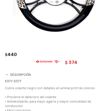
440
$
374
$
DESCRIPCIÓN
5377-5377
Cubre volante negro con detalles en animal print de colores
• Previene el deterioro del volante.
• Antideslizante, para mejor agarre y mayor comodidad de
conducción.
• Fácil colocación.