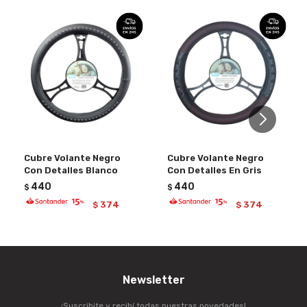
Cubre Volante Negro
Cubre Volante Negro
Con Detalles Blanco
Con Detalles En Gris
440
440
$
$
374
374
$
$
Newsletter
¡Suscribite y recibí todas nuestras novedades!