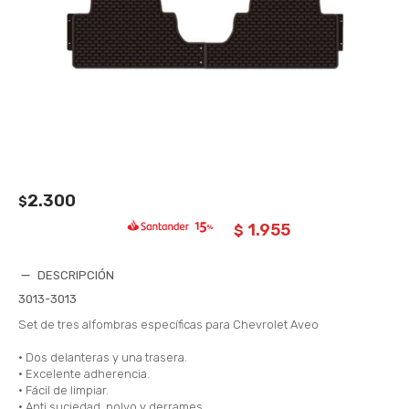
2.300
$
1.955
$
DESCRIPCIÓN
3013-3013
Set de tres alfombras específicas para Chevrolet Aveo
• Dos delanteras y una trasera.
• Excelente adherencia.
• Fácil de limpiar.
• Anti suciedad, polvo y derrames.