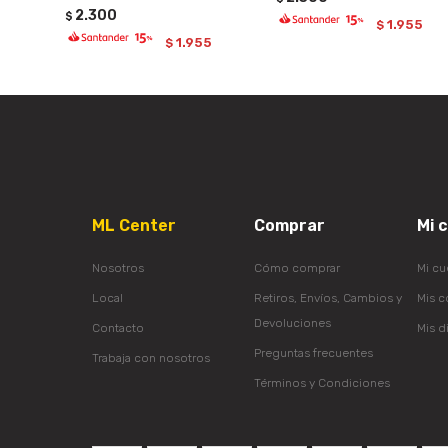
2.300
$
1.955
$
1.955
$
ML Center
Comprar
Mi 
Nosotros
Cómo comprar
Mi cu
Local
Retiros, Envíos, Cambios y
Mis 
Devoluciones
Contacto
Mis d
Preguntas frecuentes
Trabaja con nosotros
Términos y Condiciones