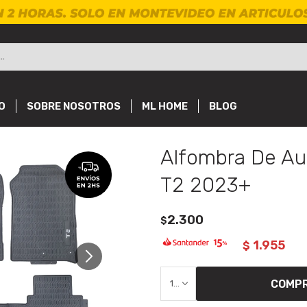
O
SOBRE NOSOTROS
ML HOME
BLOG
Alfombra De Au
T2 2023+
2.300
$
1.955
$
COMP
1