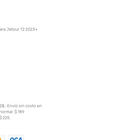
para Jetour T2 2023+
ES.:
Envío sin costo en
normal: $ 189.
$ 225.