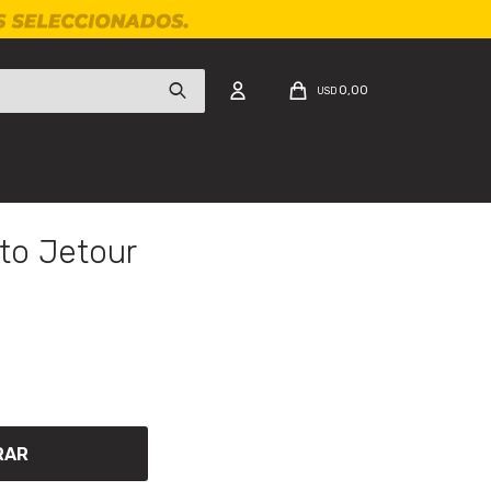
0,00
USD
to Jetour
RAR