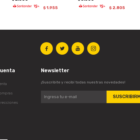
1.955
2.805
$
$




cuenta
Newsletter
¡Suscribite y recibí todas nuestras novedades!
enta
compras
SUSCRIBIR
irecciones