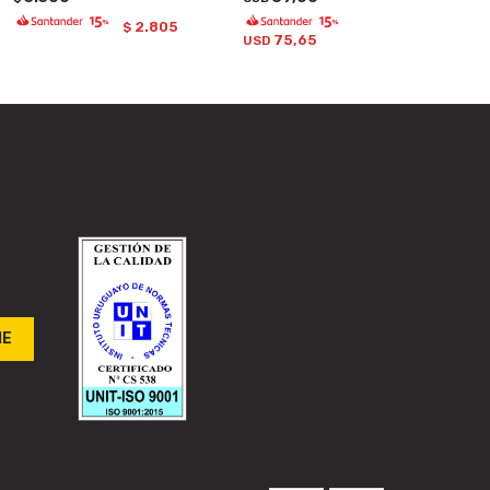
2.805
$
75,65
USD
ME