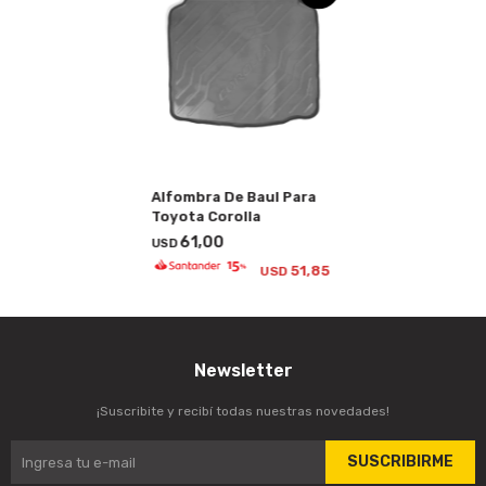
Alfombra De Baul Para
Toyota Corolla
61,00
USD
51,85
USD
Newsletter
¡Suscribite y recibí todas nuestras novedades!
SUSCRIBIRME