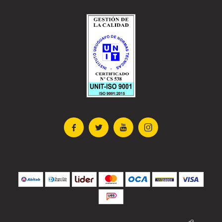



