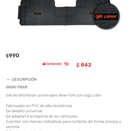
990
$
842
$
DESCRIPCIÓN
5868-5868
Set de alfombras universales New York con logo Lifan
Fabricadas en PVC de alta resistencia.
De tamaño universal.
Se adaptan a la mayoría de los vehículos.
Cuentan con marcas indicativas para cortarlas de forma precisa y
sencilla.