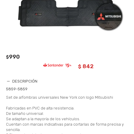
990
$
842
$
DESCRIPCIÓN
5859-5859
Set de alfombras universales New York con logo Mitsubishi
Fabricadas en PVC de alta resistencia.
De tamaño universal.
Se adaptan a la mayoría de los vehículos.
Cuentan con marcas indicativas para cortarlas de forma precisa y
sencilla.