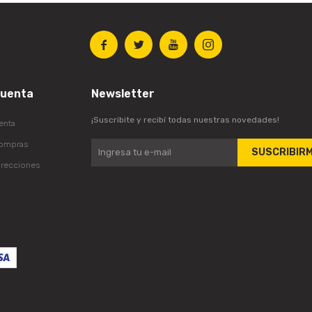




cuenta
Newsletter
¡Suscribite y recibí todas nuestras novedades!
enta
compras
SUSCRIBIR
irecciones