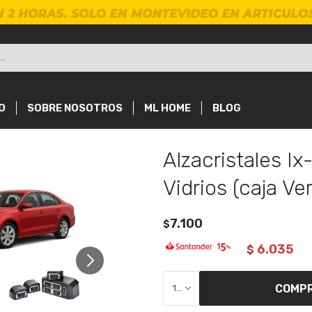
O
SOBRE NOSOTROS
ML HOME
BLOG
Alzacristales Ix
Vidrios (caja Ve
7.100
$
6.035
$
COMP
1