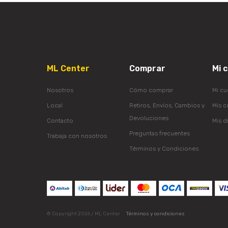
ML Center
Comprar
Mi 
Nosotros
Cómo comprar
Mi cu
Local
Retiros, Envíos, Cambios y
Mis 
Devoluciones
Contacto
Mis d
Preguntas frecuentes
Trabaja con nosotros
Términos y Condiciones
© Copyright 2026 / ML Center
Términos y condiciones