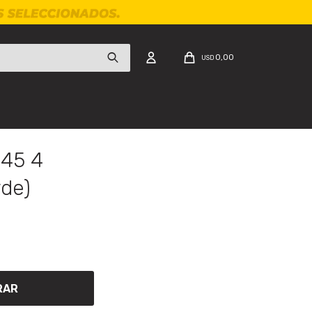
0,00
USD
-45 4
rde)
RAR