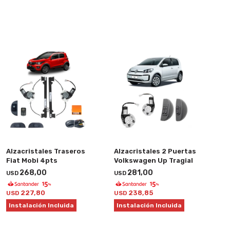
Alzacristales Traseros
Alzacristales 2 Puertas
Fiat Mobi 4pts
Volkswagen Up Tragial
268,00
281,00
USD
USD
227,80
238,85
USD
USD
Instalación Incluida
Instalación Incluida