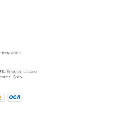
 instalación.
ES.:
Envío sin costo en
normal: $ 189.