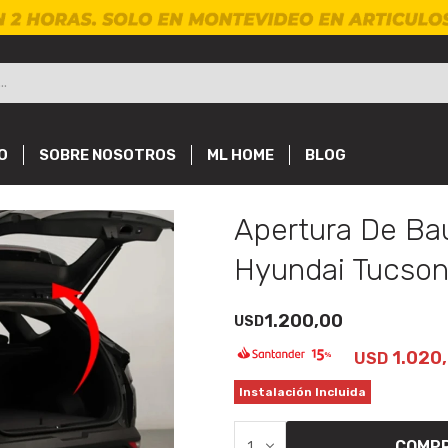
O
SOBRE NOSOTROS
ML HOME
BLOG
Apertura De Ba
Hyundai Tucso
1.200,00
USD
1.020
USD
Instalación Incluida
COMP
1