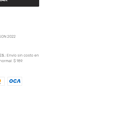
SON 2022
ES.:
Envío sin costo en
normal: $ 189.