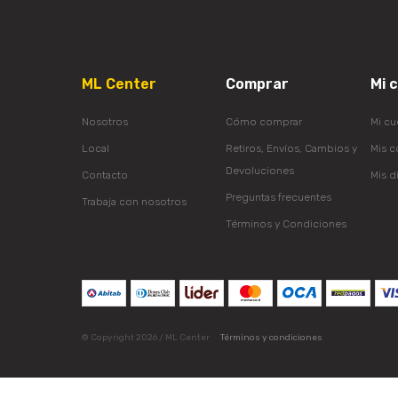
ML Center
Comprar
Mi 
Nosotros
Cómo comprar
Mi cu
Local
Retiros, Envíos, Cambios y
Mis 
Devoluciones
Contacto
Mis d
Preguntas frecuentes
Trabaja con nosotros
Términos y Condiciones
© Copyright 2026 / ML Center
Términos y condiciones