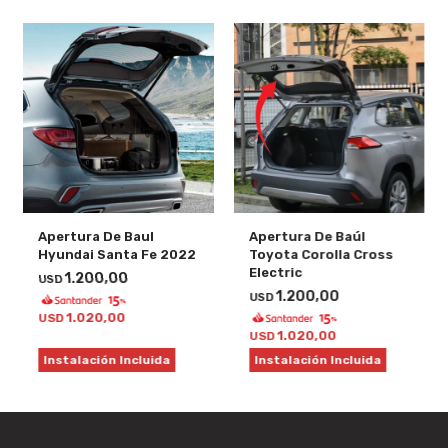
Apertura De Baul
Apertura De Baúl
Hyundai Santa Fe 2022
Toyota Corolla Cross
Electric
1.200,00
USD
1.200,00
USD
1.020,00
USD
1.020,00
USD
Instalación Incluida
Instalación Incluida