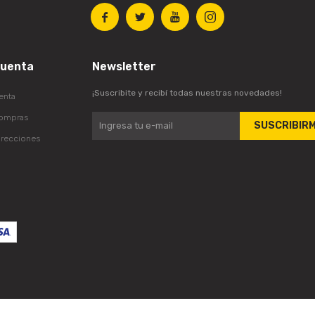




cuenta
Newsletter
¡Suscribite y recibí todas nuestras novedades!
enta
compras
SUSCRIBIR
irecciones