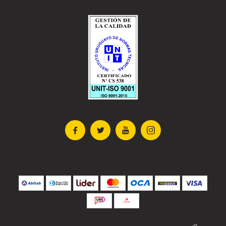



