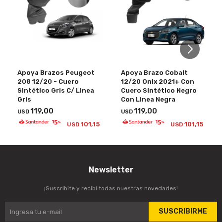
Apoya Brazos Peugeot
Apoya Brazo Cobalt
208 12/20 - Cuero
12/20 Onix 2021+ Con
Sintético Gris C/ Linea
Cuero Sintético Negro
Gris
Con Linea Negra
119,00
119,00
USD
USD
101,15
101,15
USD
USD
Newsletter
¡Suscribite y recibí todas nuestras novedades!
SUSCRIBIRME