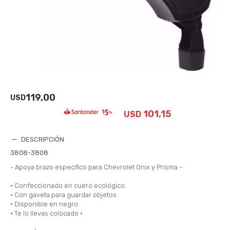
119,00
USD
101,15
USD
DESCRIPCIÓN
3808-3808
- Apoya brazo específico para Chevrolet Onix y Prisma -
• Confeccionado en cuero ecológico.
• Con gaveta para guardar objetos.
• Disponible en negro.
• Te lo llevas colocado •