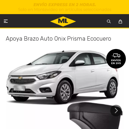

Apoya Brazo Auto Onix Prisma Ecocuero