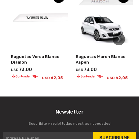
Baguetas Versa Blanco
Baguetas March Blanco
Diamon
Aspen
73,00
73,00
USD
USD
62,05
62,05
USD
USD
Newsletter
¡Suscribite y recibí todas nuestras novedades!
SUSCRIBIRME