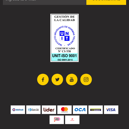



