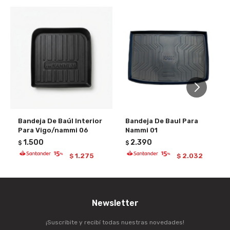
Bandeja De Baúl Interior
Bandeja De Baul Para
Para Vigo/nammi 06
Nammi 01
1.500
2.390
$
$
1.275
2.032
$
$
Newsletter
¡Suscribite y recibí todas nuestras novedades!