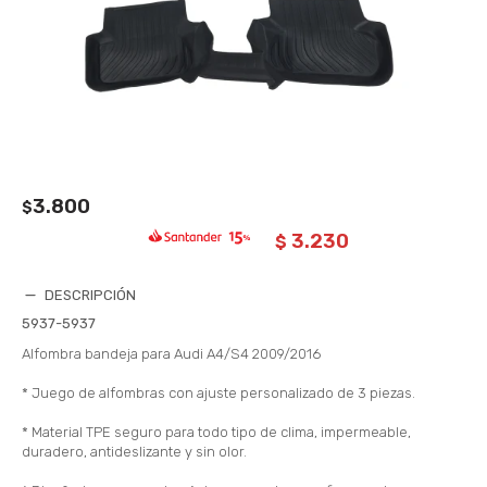
3.800
$
3.230
$
DESCRIPCIÓN
5937-5937
Alfombra bandeja para Audi A4/S4 2009/2016
* Juego de alfombras con ajuste personalizado de 3 piezas.
* Material TPE seguro para todo tipo de clima, impermeable,
duradero, antideslizante y sin olor.