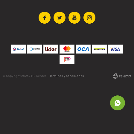




© Copyright 2026 / ML Center
Términos y condiciones
Fenicio