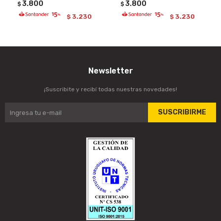
3.800
3.800
$
$
3.230
3.230
$
$
Newsletter
¡Suscribite y recibí todas nuestras novedades!
SUSCRIBIRME