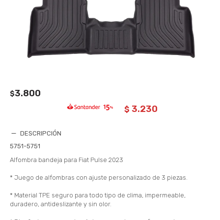
3.800
$
3.230
$
DESCRIPCIÓN
5751-5751
Alfombra bandeja para Fiat Pulse 2023
* Juego de alfombras con ajuste personalizado de 3 piezas.
* Material TPE seguro para todo tipo de clima, impermeable,
duradero, antideslizante y sin olor.