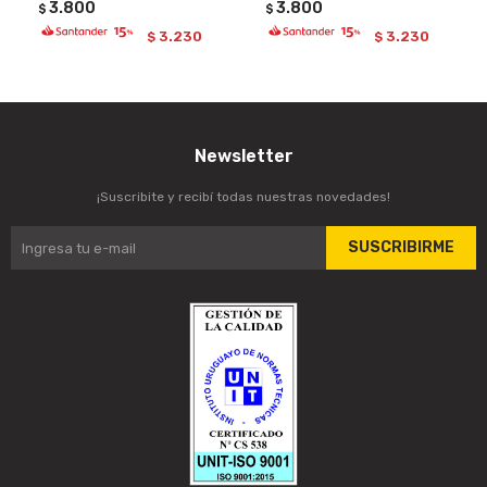
3.800
3.800
$
$
3.230
3.230
$
$
Newsletter
¡Suscribite y recibí todas nuestras novedades!
SUSCRIBIRME