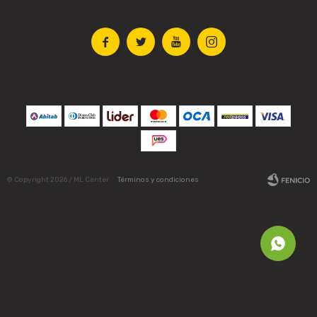




© Copyright 2026 / ML Center
Términos y condiciones
Fenicio