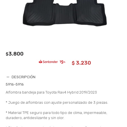
3.800
$
3.230
$
DESCRIPCIÓN
5916-5916
Alfombra bandeja para Toyota Rav4 Hybrid 2019/2023
* Juego de alfombras con ajuste personalizado de 3 piezas.
* Material TPE seguro para todo tipo de clima, impermeable,
duradero, antideslizante y sin olor.