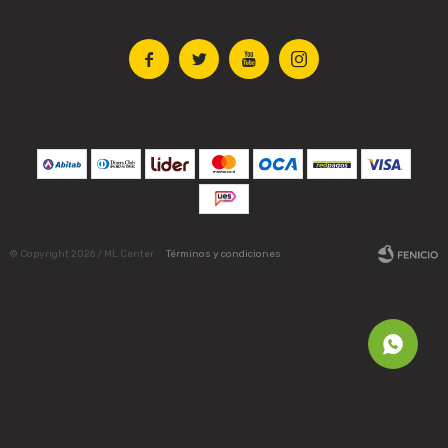




© Copyright 2026 / ML Center
Términos y condiciones
Fenicio