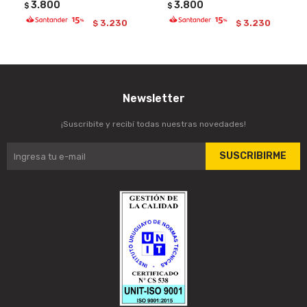
3.800
3.800
$
$
3.230
3.230
$
$
Newsletter
¡Suscribite y recibí todas nuestras novedades!
SUSCRIBIRME