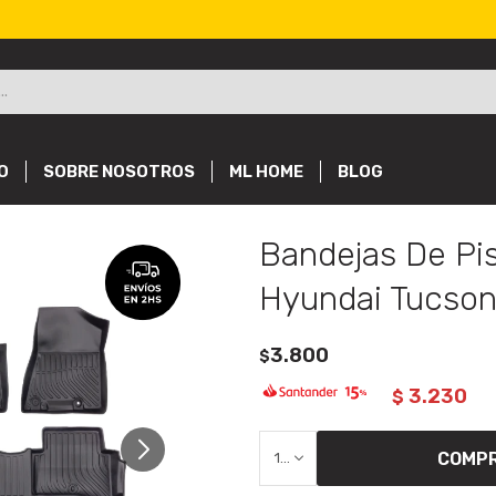
O
SOBRE NOSOTROS
ML HOME
BLOG
Bandejas De Pi
Hyundai Tucson
3.800
$
3.230
$
COMP
1