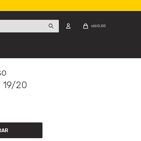
0,00
USD
so
 19/20
RAR