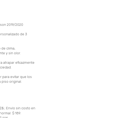
cson 2019/2020
ersonalizado de 3
 de clima,
te y sin olor.
a atrapar eficazmente
uciedad.
 para evitar que los
 piso original.
ES.:
Envío sin costo en
normal: $ 189.