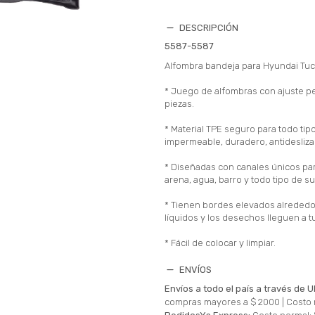
DESCRIPCIÓN
5587-5587
Alfombra bandeja para Hyundai Tu
* Juego de alfombras con ajuste p
piezas.
* Material TPE seguro para todo tipo
impermeable, duradero, antideslizan
* Diseñadas con canales únicos par
arena, agua, barro y todo tipo de s
* Tienen bordes elevados alrededor
líquidos y los desechos lleguen a tu
* Fácil de colocar y limpiar.
ENVÍOS
Envíos a todo el país a través de U
compras mayores a $ 2000 |
Costo 