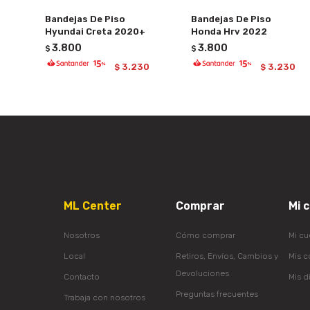
Bandejas De Piso
Bandejas De Piso
Hyundai Creta 2020+
Honda Hrv 2022
3.800
3.800
$
$
3.230
3.230
$
$
ML Center
Comprar
Mi 
Nosotros
Cómo comprar
Mi cu
Local
Retiros, Envíos, Cambios y
Mis 
Devoluciones
Contacto
Mis d
Preguntas frecuentes
Trabaja con nosotros