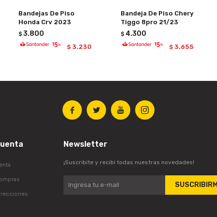
Bandejas De Piso
Bandeja De Piso Chery
Honda Crv 2023
Tiggo 8pro 21/23
3.800
4.300
$
$
3.230
3.655
$
$




cuenta
Newsletter
¡Suscribite y recibí todas nuestras novedades!
enta
compras
SUSCRIBIR
irecciones