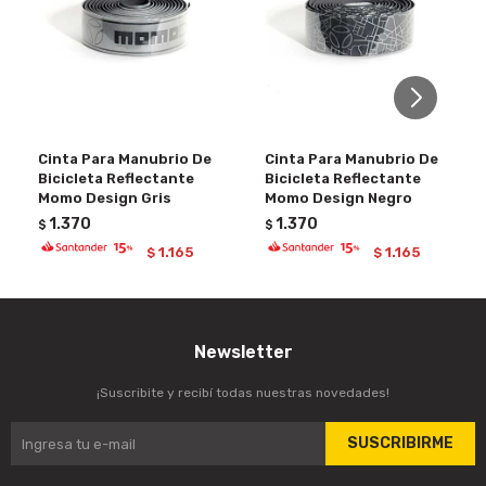
Cinta Para Manubrio De
Cinta Para Manubrio De
Bicicleta Reflectante
Bicicleta Reflectante
Momo Design Gris
Momo Design Negro
1.370
1.370
$
$
1.165
1.165
$
$
Newsletter
¡Suscribite y recibí todas nuestras novedades!
SUSCRIBIRME