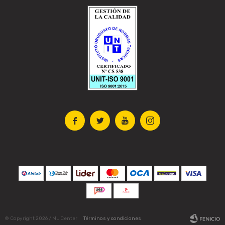




© Copyright 2026 / ML Center
Términos y condiciones