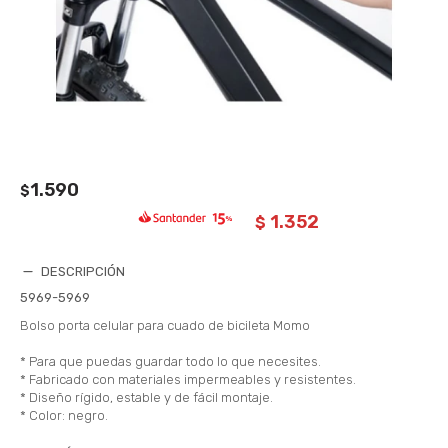
1.590
$
1.352
$
DESCRIPCIÓN
5969-5969
Bolso porta celular para cuado de bicileta Momo
* Para que puedas guardar todo lo que necesites.
* Fabricado con materiales impermeables y resistentes.
* Diseño rígido, estable y de fácil montaje.
* Color: negro.