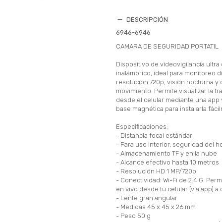
DESCRIPCIÓN
6946-6946
CAMARA DE SEGURIDAD PORTATIL
Dispositivo de videovigilancia ultr
inalámbrico, ideal para monitoreo d
resolución 720p, visión nocturna y
movimiento. Permite visualizar la t
desde el celular mediante una app
base magnética para instalarla fáci
Especificaciones:
- Distancia focal estándar
- Para uso interior, seguridad del h
- Almacenamiento TF y en la nube
- Alcance efectivo hasta 10 metros
- Resolución HD 1 MP/720p
- Conectividad: Wi-Fi de 2.4 G. Perm
en vivo desde tu celular (vía app) a 
- Lente gran angular
- Medidas 45 x 45 x 26 mm
- Peso 50 g