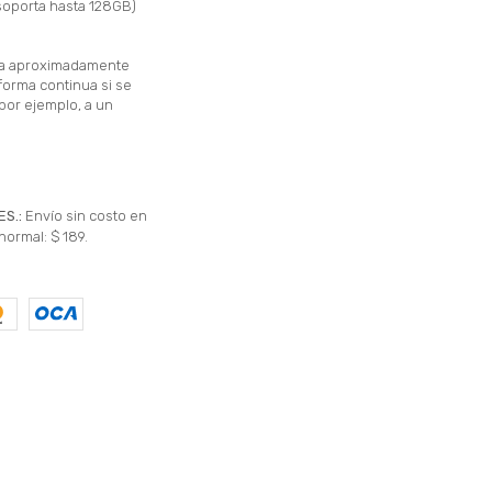
(soporta hasta 128GB)
ura aproximadamente
forma continua si se
por ejemplo, a un
ES.:
Envío sin costo en
normal: $ 189.