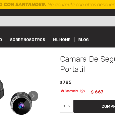
O
SOBRE NOSOTROS
ML HOME
BLOG
Camara De Seg
Portatil
785
$
667
$
COMP
1