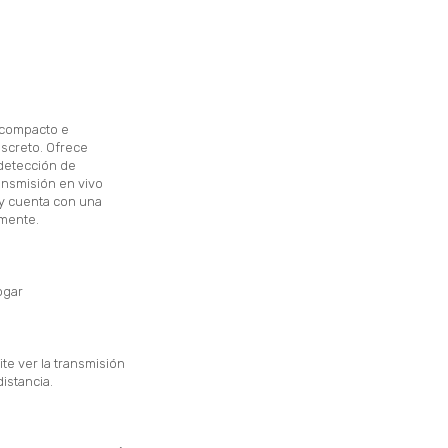
a compacto e
iscreto. Ofrece
 detección de
ransmisión en vivo
 y cuenta con una
lmente.
ogar
ite ver la transmisión
distancia.