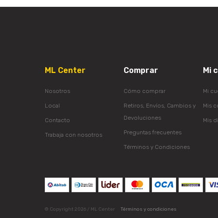
ML Center
Comprar
Mi 
Nosotros
Cómo comprar
Mi cu
Local
Retiros, Envíos, Cambios y
Mis 
Devoluciones
Contacto
Mis d
Preguntas frecuentes
Trabaja con nosotros
Términos y Condiciones
© Copyright 2026 / ML Center
Términos y condiciones