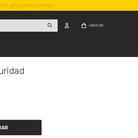
0,00
USD
uridad
RAR