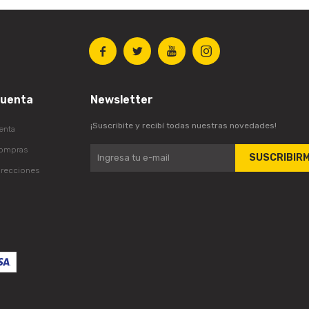




cuenta
Newsletter
¡Suscribite y recibí todas nuestras novedades!
enta
compras
SUSCRIBIR
irecciones