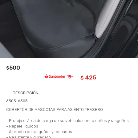
500
$
425
$
DESCRIPCIÓN
6505-6505
COBERTOR DE MASCOTAS PARA ASIENTO TRASERO
- Proteja el área de carga de su vehículo contra daños y rasguños
- Repele líquidos
- A prueba de rasguños y raspados
- Resistente y duradero