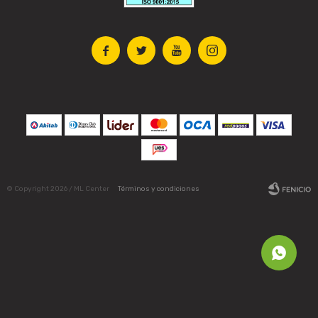




© Copyright 2026 / ML Center
Términos y condiciones
Fenicio