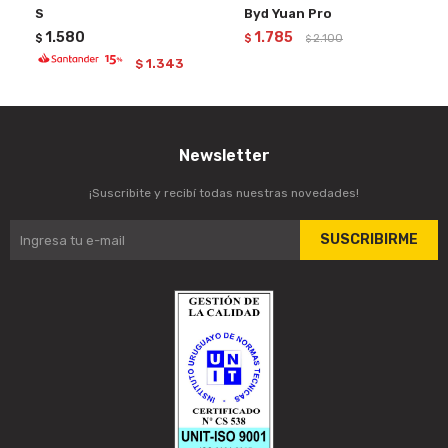
S
Byd Yuan Pro
1.580
1.785
$
$
2.100
$
1.343
$
Newsletter
¡Suscribite y recibí todas nuestras novedades!
SUSCRIBIRME