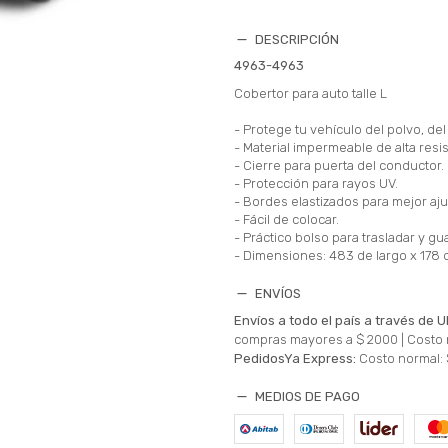
DESCRIPCIÓN
4963-4963
Cobertor para auto talle L
- Protege tu vehículo del polvo, del s
- Material impermeable de alta resis
- Cierre para puerta del conductor.
- Protección para rayos UV.
- Bordes elastizados para mejor aju
- Fácil de colocar.
- Práctico bolso para trasladar y gu
- Dimensiones: 483 de largo x 178 d
ENVÍOS
Envíos a todo el país a través de U
compras mayores a $ 2000 |
Costo 
PedidosYa Express:
Costo normal: 
MEDIOS DE PAGO