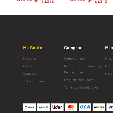
1.343
1.343
$
$
ML Center
Comprar
Mi 
Nosotros
Cómo comprar
Mi cu
Local
Retiros, Envíos, Cambios y
Mis 
Devoluciones
Contacto
Mis d
Preguntas frecuentes
Trabaja con nosotros
Términos y Condiciones