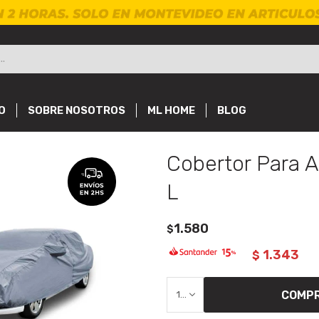
O
SOBRE NOSOTROS
ML HOME
BLOG
Cobertor Para A
L
1.580
$
1.343
$
COMP
1