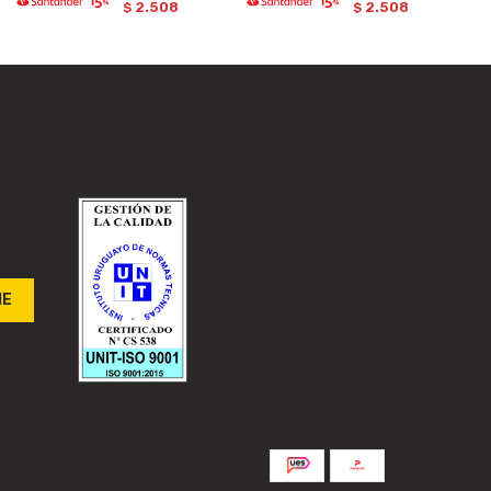
2.508
2.508
$
$
ME