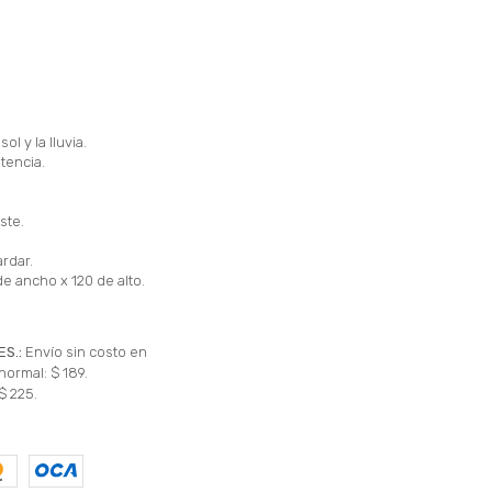
ol y la lluvia.
tencia.
ste.
ardar.
e ancho x 120 de alto.
ES.:
Envío sin costo en
normal: $ 189.
$ 225.