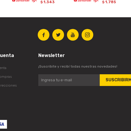
1.343
1.785
$
$




cuenta
Newsletter
¡Suscribite y recibí todas nuestras novedades!
enta
compras
SUSCRIBIR
irecciones