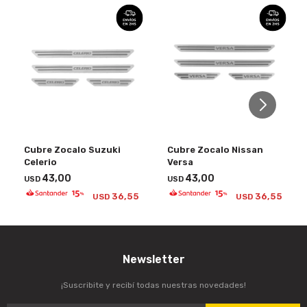
Cubre Zocalo Suzuki
Cubre Zocalo Nissan
Celerio
Versa
43,00
43,00
USD
USD
36,55
36,55
USD
USD
Newsletter
¡Suscribite y recibí todas nuestras novedades!