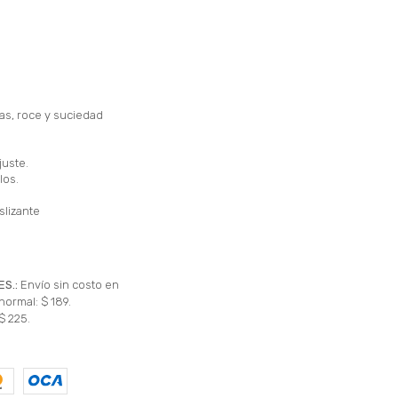
has, roce y suciedad
juste.
los.
slizante
ES.:
Envío sin costo en
normal: $ 189.
$ 225.