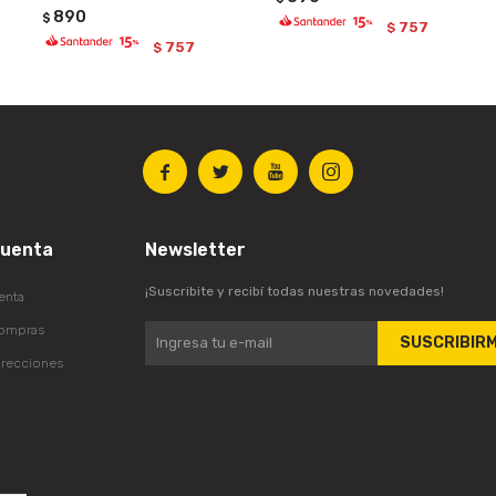
890
$
757
$
757
$




cuenta
Newsletter
¡Suscribite y recibí todas nuestras novedades!
enta
compras
SUSCRIBIR
irecciones