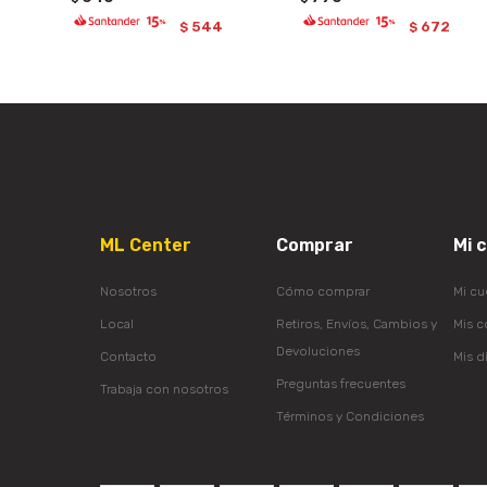
544
672
$
$
ML Center
Comprar
Mi 
Nosotros
Cómo comprar
Mi cu
Local
Retiros, Envíos, Cambios y
Mis 
Devoluciones
Contacto
Mis d
Preguntas frecuentes
Trabaja con nosotros
Términos y Condiciones