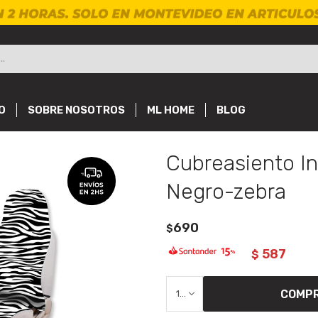
O
SOBRE NOSOTROS
ML HOME
BLOG
Cubreasiento In
Negro-zebra
690
$
587
$
COMP
1