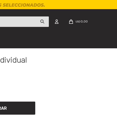
0,00
USD
dividual
RAR