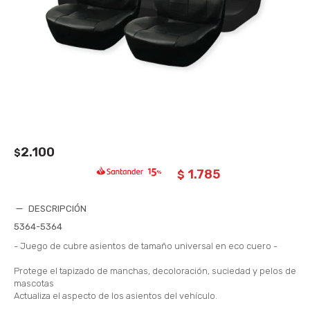
2.100
$
1.785
$
DESCRIPCIÓN
5364-5364
- Juego de cubre asientos de tamaño universal en eco cuero -
Protege el tapizado de manchas, decoloración, suciedad y pelos de
mascotas
Actualiza el aspecto de los asientos del vehículo.