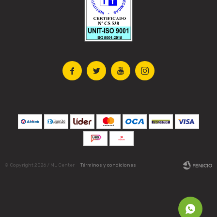




© Copyright 2026 / ML Center
Términos y condiciones