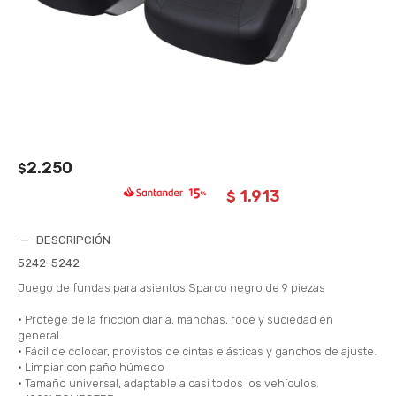
2.250
$
1.913
$
DESCRIPCIÓN
5242-5242
Juego de fundas para asientos Sparco negro de 9 piezas
• Protege de la fricción diaria, manchas, roce y suciedad en
general.
• Fácil de colocar, provistos de cintas elásticas y ganchos de ajuste.
• Limpiar con paño húmedo
• Tamaño universal, adaptable a casi todos los vehículos.