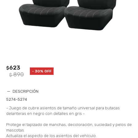
623
$
30
890
$
DESCRIPCIÓN
5274-5274
- Juego de cubre asientos de tamaño universal para butacas
delanteras en negro con detalles en gris -
Protege el tapizado de manchas, decoloración, suciedad y pelos de
mascotas
Actualiza el aspecto de los asientos del vehículo.