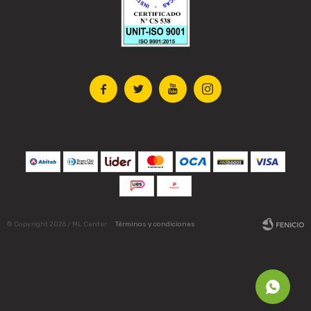




© Copyright 2026 / ML Center
Términos y condiciones