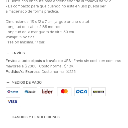
• Cuenta con enchufe para encendedor de automóvil de 12 V.
• Es compacto para que cuando no está en uso pueda ser
almacenado de forma práctica.
Dimensiones: 13 x 12 x 7 cm (largo x ancho x alto).
Longitud del cable: 2,85 metros.
Longitud de la manguera de aire: 50 cm.
Voltaje: 12 voltios.
Presión máxima: 17 bar.
ENVÍOS
Envíos a todo el país a través de UES.:
Envío sin costo en compras
mayores a $ 2000 |
Costo normal: $ 189.
PedidosYa Express:
Costo normal: $ 225.
MEDIOS DE PAGO
CAMBIOS Y DEVOLUCIONES